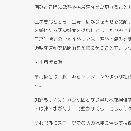
痛みと同時に微熱や倦怠感などが現れること
症状悪化とともに全身に広がりをみせる関節
を感じたら医療機関を受診してしっかりみて
日常生活でのおすすめケアは、温めて痛みを
適度な運動で膝関節を柔軟に保つことで、リ
・半月板損傷
半月板とは、膝にあるクッションのような組
す。
加齢もしくはケガが原因となり半月板を損傷
には膝に水がたまって動かなくなってしまう
それ以外にスポーツでの膝の捻挫に伴って損