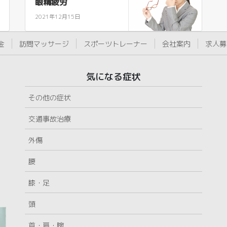
眼精疲労
2021年12月15日
金
訪問マッサージ
スポーツトレーナー
会社案内
求人募
気になる症状
その他の症状
交通事故治療
外傷
腰
膝・足
頭
首・肩・腕