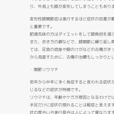
り、外見上も膝が変形してしまうこともあり
変形性膝関節症は進行するほど症状の改善が
と重要です。
肥満気味の方はダイエットをして膝負担を減
また、歩き方の癖などで、膝関節に繰り返し
ては、足首の捻挫や膝のけがなどの古傷がき
から見直すために、古傷の治療もしっかりと
・関節リウマチ
若年から中年に多く発症すると言われる症状
じるなどの症状が特徴です。
リウマチは、年齢やケガが原因となるわけで
手足だけに症状の現れることは軽症と言えま
状の度合いや進行具合は人によって異なりま