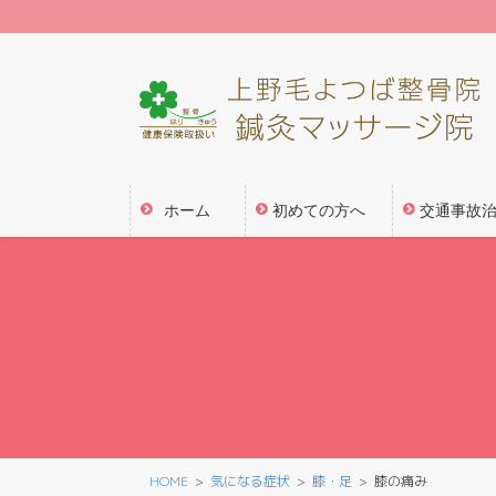
コ
ナ
ン
ビ
テ
ゲ
ン
ー
ツ
シ
に
ョ
移
ン
動
に
ホーム
初めての方へ
交通事故
移
動
HOME
気になる症状
膝・足
膝の痛み