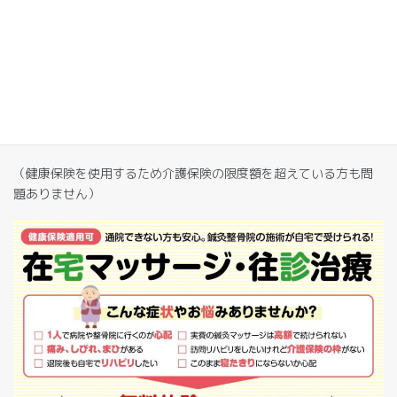
健康保険適⽤の⽅
1 割負担の⽅ 20 分 350 円〜500 円程度 （距離により変動）
3 割負担の⽅ 20 分 1000 円程度（距離により変動）
（健康保険を使⽤するため介護保険の限度額を超えている⽅も問
題ありません）